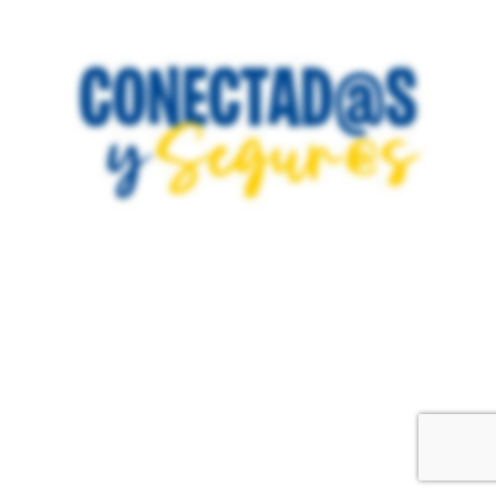
Campaña Conectad@s Y
Segur@s