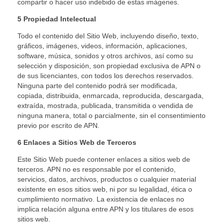
compartir o hacer uso indebido de estas imágenes.
5 Propiedad Intelectual
Todo el contenido del Sitio Web, incluyendo diseño, texto,
Not Found
gráficos, imágenes, videos, información, aplicaciones,
software, música, sonidos y otros archivos, así como su
selección y disposición, son propiedad exclusiva de APN o
The resource requested could not be found on this server!
de sus licenciantes, con todos los derechos reservados.
Ninguna parte del contenido podrá ser modificada,
copiada, distribuida, enmarcada, reproducida, descargada,
extraída, mostrada, publicada, transmitida o vendida de
ninguna manera, total o parcialmente, sin el consentimiento
previo por escrito de APN.
6 Enlaces a Sitios Web de Terceros
Este Sitio Web puede contener enlaces a sitios web de
terceros. APN no es responsable por el contenido,
servicios, datos, archivos, productos o cualquier material
existente en esos sitios web, ni por su legalidad, ética o
cumplimiento normativo. La existencia de enlaces no
implica relación alguna entre APN y los titulares de esos
sitios web.