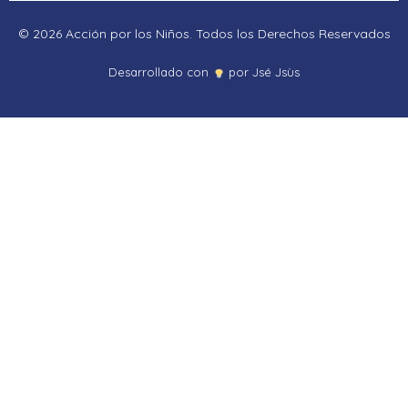
© 2026 Acción por los Niños. Todos los Derechos Reservados
Proudly powered by LiteSpeed Web Server
Desarrollado con
por Jsé Jsùs
Please be advised that LiteSpeed Technologies Inc. is not a web
hosting company and, as such, has no control over content found on
this site.