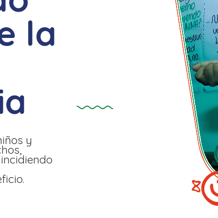
e la
ia
niños y
chos,
 incidiendo
icio.