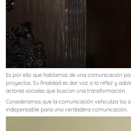
Es por ello que hablamos de una comunicación par
proyectos. Su finalidad es dar voz a la niñez y ad
actores sociales que buscan una transformación.
Consideramos que la comunicación vehiculiza los obj
indispensable para una verdadera comunicación.