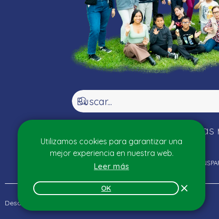
Síguenos en nuestras 
Utilizamos cookies para garantizar una
mejor experiencia en nuestra web.
TRANSPA
Leer más
OK
Proudly powered by LiteSpeed Web Server
Desarrollado con
por Jsé Jsùs
Please be advised that LiteSpeed Technologies Inc. is not a web hosting comp