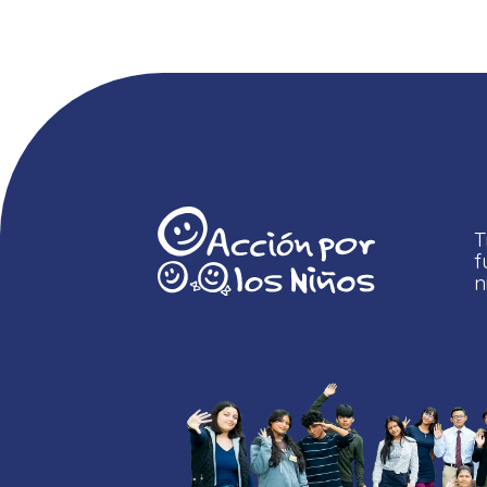
T
f
n