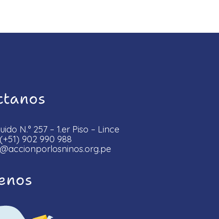
ctanos
ido N.° 257 – 1.er Piso – Lince
(+51) 902 990 988
@accionporlosninos.org.pe
benos