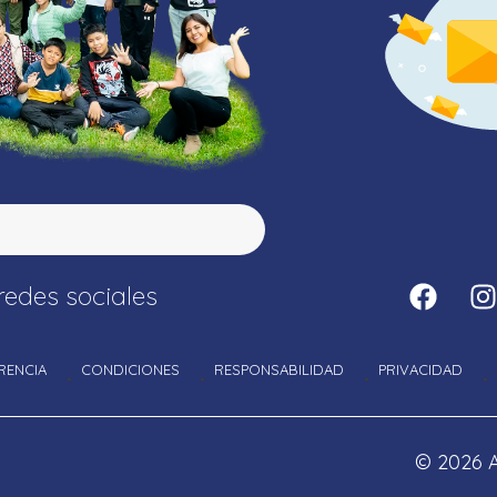
redes sociales
RENCIA
CONDICIONES
RESPONSABILIDAD
PRIVACIDAD
© 2026 A
any and, as such, has no control over content found on this site.