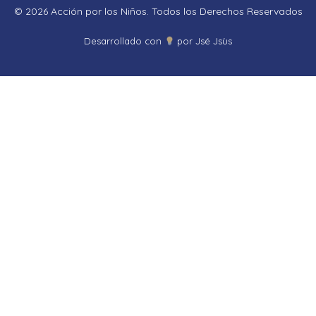
© 2026 Acción por los Niños. Todos los Derechos Reservados
Proudly powered by LiteSpeed Web Server
Desarrollado con
por Jsé Jsùs
Please be advised that LiteSpeed Technologies Inc. is not a web
hosting company and, as such, has no control over content found on
this site.