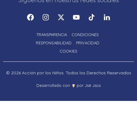
TRANSPARENCIA
CONDICIONES
RESPONSABILIDAD
PRIVACIDAD
COOKIES
© 2026 Acción por los Niños. Todos los Derechos Reservados
Proudly powered by LiteSpeed Web Server
Desarrollado con
por Jsé Jsùs
Please be advised that LiteSpeed Technologies Inc. is not a web
hosting company and, as such, has no control over content found on
this site.