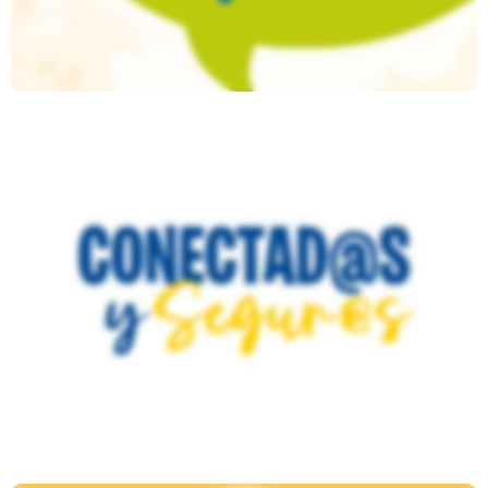
Campaña Conectad@s Y Segur@s