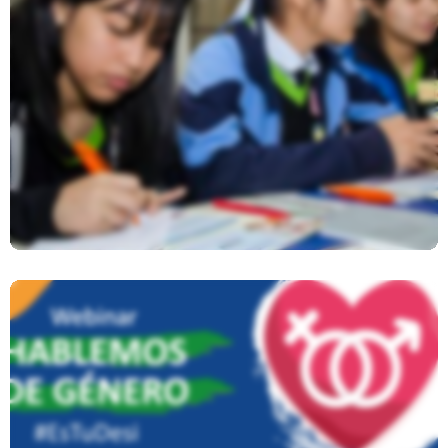
NNA Informan Sobre La Situación
De Los Derechos Humanos En El
Perú
Participación Adolescente En
#EsTuDesi: Derechos Y Violencia